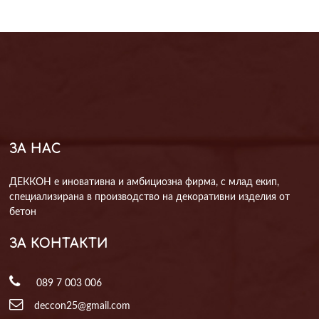
т
п
Изпрати запитване
Б
п
п
т
ЗА НАС
ДЕККОН е иновативна и амбициозна фирма, с млад екип,
специализирана в производство на декоративни изделия от
бетон
ЗА КОНТАКТИ
089 7 003 006
deccon25@gmail.com