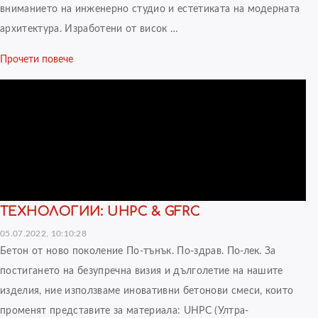
вниманието на инженерно студио и естетиката на модерната
архитектура. Изработени от висок …
Прочети повече
ТЕХНОЛОГИИ: UHPC & GFRC
05.07.2022, 10:10:28
Бетон от ново поколение По-тънък. По-здрав. По-лек. За
постигането на безупречна визия и дълголетие на нашите
изделия, ние използваме иновативни бетонови смеси, които
променят представите за материала: UHPC (Ултра-