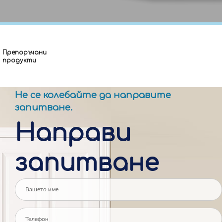
т
п
Изпрати запитване
Б
п
Препоръчани
п
продукти
т
Не се колебайте да направите
запитване.
Направи
запитване